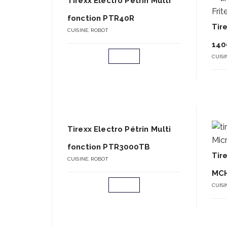
Tirexx Electro Pétrin Multi
fonction PTR40R
Tir
CUISINE
,
ROBOT
140
CUISI
Tirexx Electro Pétrin Multi
fonction PTR3000TB
Tir
CUISINE
,
ROBOT
MCH
CUISI